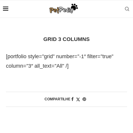
GRID 3 COLUMNS
[portfolio style=”grid” number=”-1″ filter=”true”
column=”3″ all_text=”All” /]
COMPARTILHE